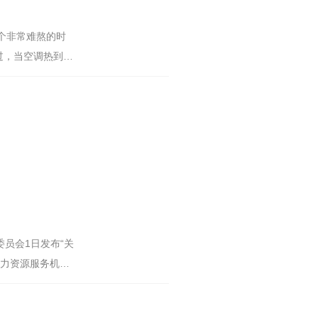
个非常难熬的时
过，当空调热到一
委员会1日发布“关
人力资源服务机构
自动烘干机