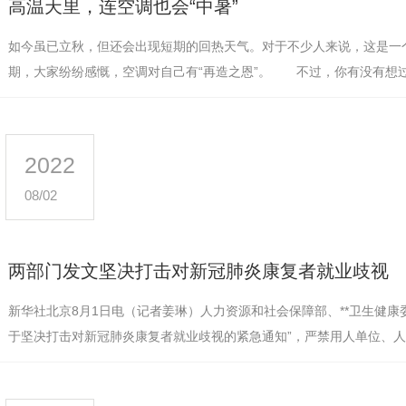
高温天里，连空调也会“中暑”
如今虽已立秋，但还会出现短期的回热天气。对于不少人来说，这是一
期，大家纷纷感慨，空调对自己有“再造之恩”。 不过，你有没有想
定程度，也会“中暑”导致停…
2022
08/02
两部门发文坚决打击对新冠肺炎康复者就业歧视
新华社北京8月1日电（记者姜琳）人力资源和社会保障部、**卫生健康
于坚决打击对新冠肺炎康复者就业歧视的紧急通知”，严禁用人单位、
以曾经新冠肺炎病毒核酸检…
ZD3000-V/ZD3300-V型折叠机
XGQ-150TT倾斜式洗脱机
HG系列全