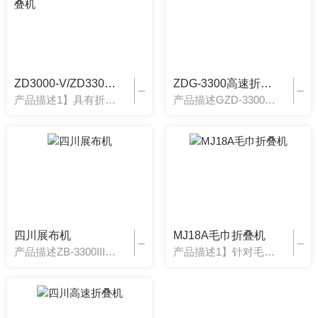
ZD3000-V/ZD3300-V型折叠机
ZDG-3300高速折叠机
产品描述1】具有折叠规范的判别、保护和报警，具有自我诊断和自动管理系统；2】横、纵折叠启动控制，可实现两横两纵四通道折叠；3】具有速度闭环和光电检测控制系统及测速系统、传动系统的关键部位采用进口件；4】具有布料传送系统的速度控制和准备定位，对布料长度******测定并计算折叠长度；可实现过程控制，直接与烫平机联机运行，
产品描述GZD-3300高速折叠机简介：● 有折叠规范的判别、保护和报警，具有自我诊断和自动管理系统● 自带堆码系统● 横、纵折叠启动控制，可实现三横三纵折叠● 具有速度闭环和光电检测控制系统及测速系统、传动系统的关键部位采用进口件● 具有布草传送系统的速度控制和正确定位，对布草长度正确测定并计算● 高度智能化的PLC
四川展布机
MJ18A毛巾折叠机
产品描述ZB-3300III展布机是专为******酒店和社会洗衣厂等企业涉及，主要用于床单、被套等织物的自动送料，同事针对市场需求并综合多项******技术研制而成。1、具有三工位送料功能，每个工位具有统计功能，******计量送料数量，工作效率高，节约人力成本。2、送料调速采用变频控制，已适应不同布草的熨平工艺。3
产品描述1】针对毛巾折叠的自动化设备，可根据客户的需求提供多种方案的折叠；2】超 高折叠速度，显著提高劳动生产率；3】折叠速度高达50米/分钟，理想状态下******规格的毛巾可折叠1500条，劳动生产率可提高3倍，多种折叠方式，满足使用者需求；4】稳定性高，减少维修成本；5】采用******的理念化设计框架结构，使得